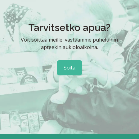
Tarvitsetko apua?
Voit soittaa meille, vastaamme puheluihin
apteekin aukioloaikoina.
Soita