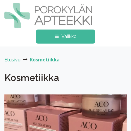
Siirry pääsisältöön
Valikko
Etusivu
Kosmetiikka
Kosmetiikka