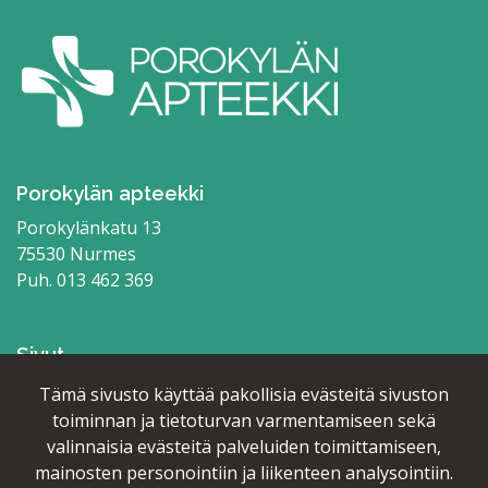
Porokylän apteekki
Porokylänkatu 13
75530 Nurmes
Puh.
013 462 369
Sivut
Etusivu
Tämä sivusto käyttää pakollisia evästeitä sivuston
Palvelut
toiminnan ja tietoturvan varmentamiseen sekä
Kosmetiikka
valinnaisia evästeitä palveluiden toimittamiseen,
Hyödyllistä tietoa
mainosten personointiin ja liikenteen analysointiin.